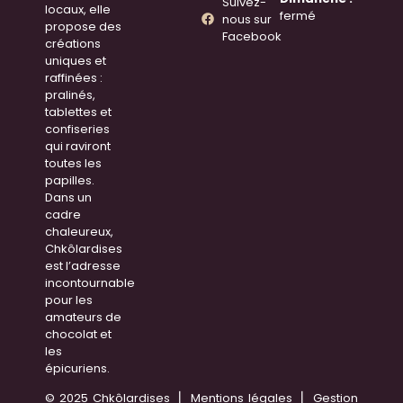
Suivez-
locaux, elle
fermé
nous sur
propose des
Facebook
créations
uniques et
raffinées :
pralinés,
tablettes et
confiseries
qui raviront
toutes les
papilles.
Dans un
cadre
chaleureux,
Chkôlardises
est l’adresse
incontournable
pour les
amateurs de
chocolat et
les
épicuriens.
© 2025
Chkôlardises ⎥
Mentions légales
⎥
Gestion